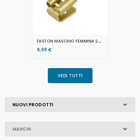
F
ASTON MASCHIO FEMMINA 20 Pezzi
9,69 €
VEDI TUTTI
NUOVI PRODOTTI
MARCHI