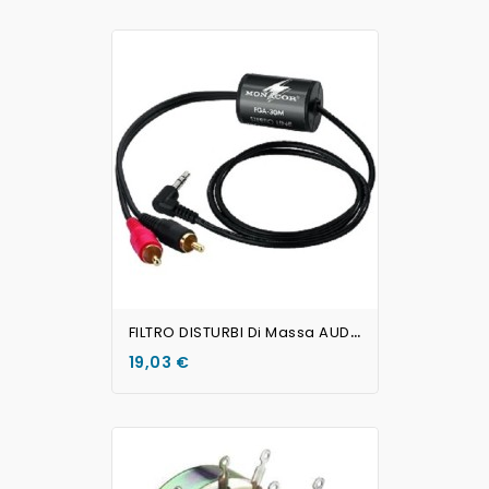
AGGIUNGI AL CARRELLO
F
ILTRO DISTURBI Di Massa AUDIO JACK STEREO
19,03 €