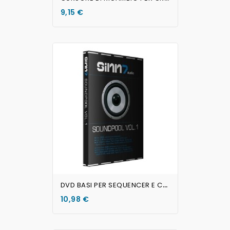
9,15 €
AGGIUNGI AL CARRELLO
D
VD BASI PER SEQUENCER E CAMPIONATORI SOUNDPOOL Sinn7
10,98 €