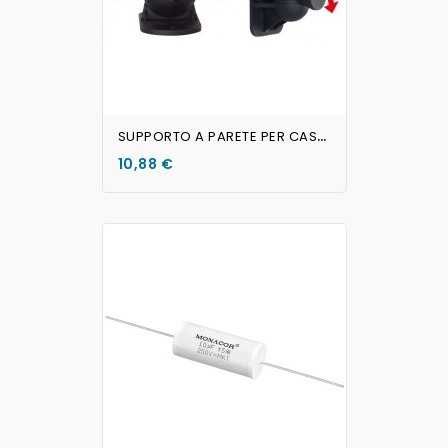
S
UPPORTO A PARETE PER CASSE DYNAVOX (coppia)
10,88 €
AGGIUNGI AL CARRELLO