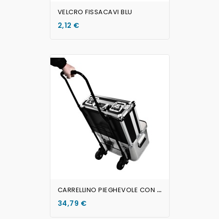
VELCRO FISSACAVI BLU
2,12 €
AGGIUNGI AL CARRELLO
C
ARRELLINO PIEGHEVOLE CON RUOTE
34,79 €