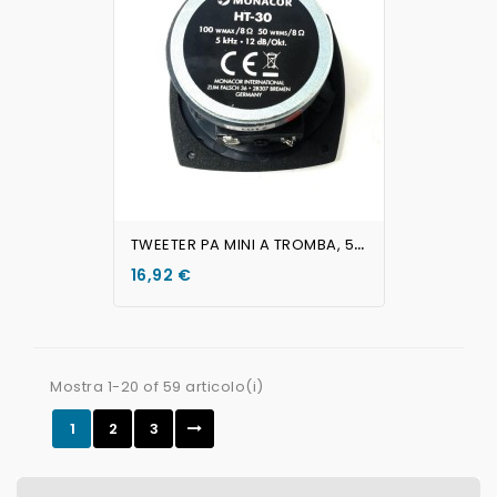
AGGIUNGI AL CARRELLO
T
WEETER PA MINI A TROMBA, 50 W, 8 OHM
16,92 €
Mostra 1-20 of 59 articolo(i)
1
2
3