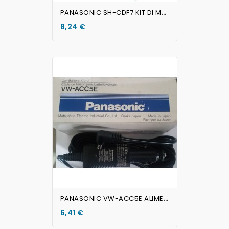
P
ANASONIC SH-CDF7 KIT DI MONTAGGIO PER AUTO Panasonic
8,24 €
AGGIUNGI AL CARRELLO
P
ANASONIC VW-ACC5E ALIMENTATORE PER AUTO
6,41 €