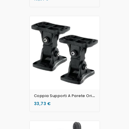
AGGIUNGI AL CARRELLO
C
Oppia Supporti A Parete Orientabili Per Altoparlanti
33,73 €