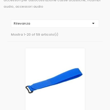
accessori per autocostruzione casse acustiche, ricambi
audio, accessori audio

Rilevanza
Mostra 1-20 of 59 articolo(i)
AGGIUNGI AL CARRELLO