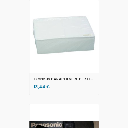
AGGIUNGI AL CARRELLO
G
Lorious PARAPOLVERE PER CONTROLLER MIDI
13,44 €