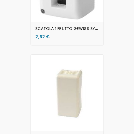
S
CATOLA 1 FRUTTO GEWISS SYSTEM
2,62 €
AGGIUNGI AL CARRELLO