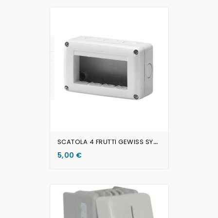
AGGIUNGI AL CARRELLO
S
CATOLA 4 FRUTTI GEWISS SYSTEM
5,00 €