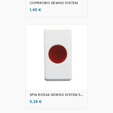
COPRIFORO GEWISS SYSTEM
1,40 €
AGGIUNGI AL CARRELLO
S
PIA ROSSA GEWISS SYSTEM Senza Lampadina
5,26 €