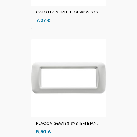
C
ALOTTA 2 FRUTTI GEWISS SYSTEM Stagna
7,27 €
AGGIUNGI AL CARRELLO
P
LACCA GEWISS SYSTEM BIANCA 6 POSTI
5,50 €