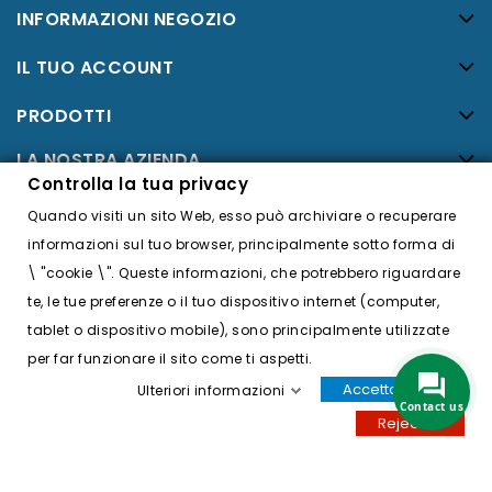
INFORMAZIONI NEGOZIO
IL TUO ACCOUNT
PRODOTTI
LA NOSTRA AZIENDA
Controlla la tua privacy
Facebook
Quando visiti un sito Web, esso può archiviare o recuperare
Twitter
informazioni sul tuo browser, principalmente sotto forma di
\ "cookie \". Queste informazioni, che potrebbero riguardare
YouTube
te, le tue preferenze o il tuo dispositivo internet (computer,
Instagram
tablet o dispositivo mobile), sono principalmente utilizzate
per far funzionare il sito come ti aspetti.
Accettare tutti
Ulteriori informazioni
Contact us
Reject all
© 2026 - Costa Impianti e Forniture -
Credits