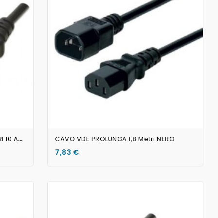
AGGIUNGI AL CARRELLO
C
AVO VDE PROLUNGA VDE 0,5 METRI 10 Ampere
CAVO VDE PROLUNGA 1,8 Metri NERO
7,83 €