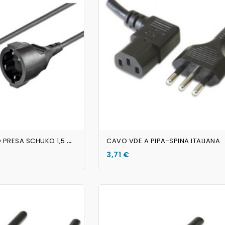
AGGIUNGI AL CARRELLO
AGGIUNGI AL CARRELLO
C
AVO VDE MASCHIO PRESA SCHUKO 1,5 Metri
CAVO VDE A PIPA-SPINA ITALIANA
3,71 €