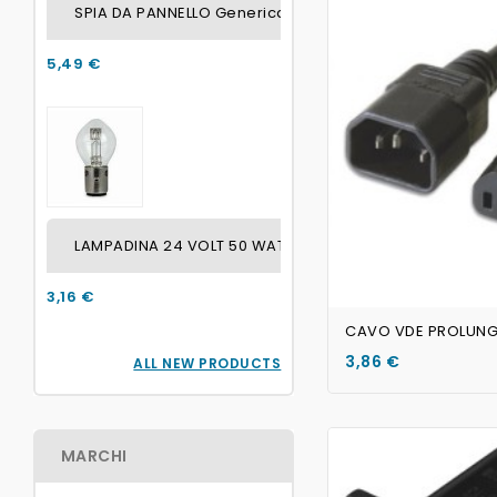
SPIA DA PANNELLO Generica BLU SENZA LAMPADINA FO
5,49 €
LAMPADINA 24 VOLT 50 WATT / 45 WATT ATTACCO BA2
3,16 €
3,86 €
ALL NEW PRODUCTS
MARCHI