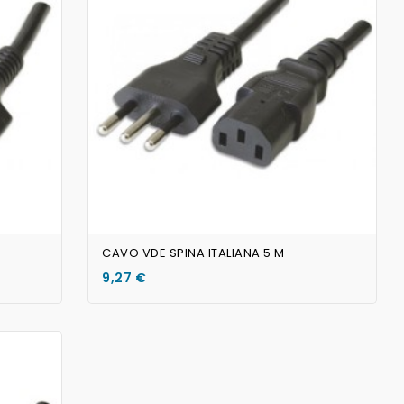
AGGIUNGI AL CARRELLO
Non Disponibile
CAVO VDE SPINA ITALIANA 5 M
9,27 €