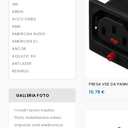
3M
ABtUS
ACCU CABLE
AMA
AMERICAN AUDIO
AMERICAN DJ
ANCOR
AQUATIC AV
ART LASER
BEGHELLI
10,78 €
GALLERIA FOTO
I nostri lavori nautici
Ftoto installazioni video
Impianti civili elettronica