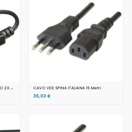
AGGIUNGI AL CARRELLO
C
AVO VDE MASCHIO PRESA SCHUKO 23 Centimetri
CAVO VDE SPINA ITALIANA 15 Metri
35,03 €