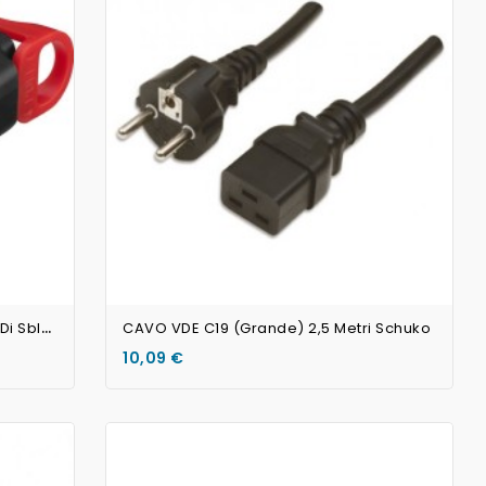
AGGIUNGI AL CARRELLO
P
RESA VDE VOLANTE Con Pulsante Di Sblocco
CAVO VDE C19 (grande) 2,5 Metri Schuko
10,09 €