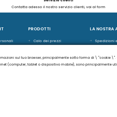
Servizio clienti
Contatta adesso il nostro servizio clienti, vai al form
contatti.
NT
PRODOTTI
LA NOSTRA 
rsonali
Calo dei prezzi
Spedizioni
Nuovi prodotti
Privacy
Migliori vendite
Termini e c
rmazioni sul tuo browser, principalmente sotto forma di \ "cookie \".
ternet (computer, tablet o dispositivo mobile), sono principalmente util
Chi siamo
Modalità d
Contattaci
Mappa del s
La nostra S