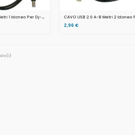
Non Disponibile
C
AVO USB 2.0 A-B Metri 1 Idoneo Per Dj-Controller MIDI USB
2,96 €
olo(i)