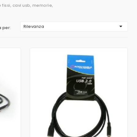
 fissi, cavi usb, memorie,

Rilevanza
 per:
AGGIUNGI AL CARRELLO