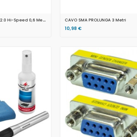
C
Avo Prolunga USB 2.0 Hi-Speed 0,6 Metri
CAVO SMA PROLUNGA 3 Metri
10,98 €
AGGIUNGI AL CARRELLO
AGGIUNGI AL CARRELLO