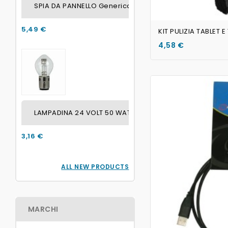
SPIA DA PANNELLO Generica BLU SENZA LAMPADINA FO
5,49 €
KIT PULIZIA TABLET E
4,58 €
LAMPADINA 24 VOLT 50 WATT / 45 WATT ATTACCO BA2
3,16 €
ALL NEW PRODUCTS
MARCHI