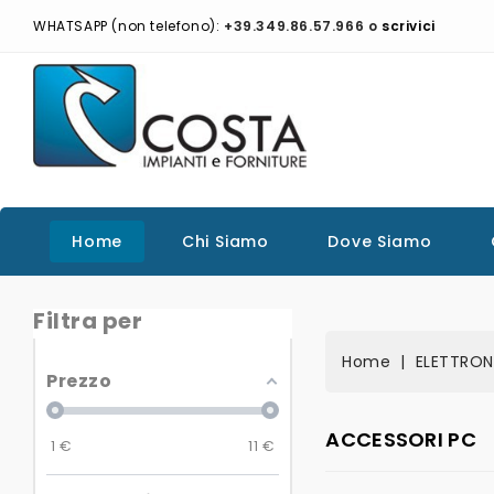
WHATSAPP (non telefono):
+39.349.86.57.966 o
scrivici
Home
Chi Siamo
Dove Siamo
Filtra per
Home
ELETTRON
Prezzo
ACCESSORI PC
1
€
11
€