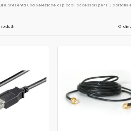
ture presenta una selezione di piccoli accessori per PC portatili e
Ordina
prodotti
AGGIUNGI AL CARRELLO
AGGIUNGI AL CARRELLO