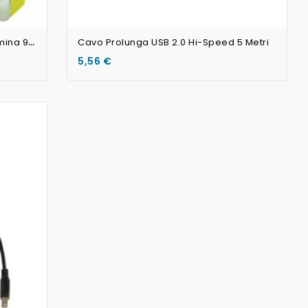
Non Disponibile
A
DATTATORE COM Femmina-Femmina 9 PIN (1 PEZZO)
Cavo Prolunga USB 2.0 Hi-Speed 5 Metri
5,56 €