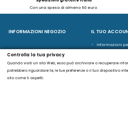
Spedizioni gratuite Italia
Con una spesa di almeno 50 euro.
INFORMAZIONI NEGOZIO
IL TUO ACCOU
Informazioni pe
Costa Impianti e Forniture di Willy
Ordini
Controlla la tua privacy
Bozzone Costa
Note di credito
Quando visiti un sito Web, esso può archiviare o recuperare info
Via Pianmercato 23
potrebbero riguardare te, le tue preferenze o il tuo dispositivo in
Indirizzi
16044 Cicagna
sito come ti aspetti.
Vouchers
Genova
Italia
+39.349.86.57.966
costaimpiantieforniture@gmail.com