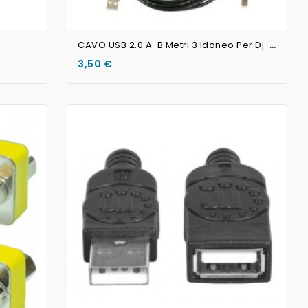
C
AVO USB 2.0 A-B Metri 3 Idoneo Per Dj-Controller MIDI USB
3,50 €
AGGIUNGI AL CARRELLO