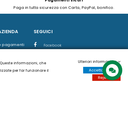
Pagamenti sicuri
Paga in tutta sicurezza con Carta, PayPal, bonifico.
AZIENDA
SEGUICI
 e pagamenti
Facebook
Twitter
Ulteriori informazioni
ondizioni d'uso
 Queste informazioni, che
YouTube
Accettare tutti
izzate per far funzionare il
Contattaci
Reject all
Instagram
i pagamento
ito
ede