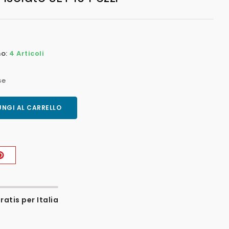
no:
4 Articoli
se
NGI AL CARRELLO
atis per Italia