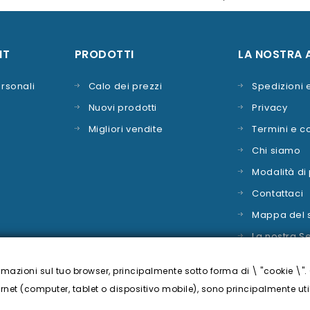
contatti.
NT
PRODOTTI
LA NOSTRA 
rsonali
Calo dei prezzi
Spedizioni
Nuovi prodotti
Privacy
Migliori vendite
Termini e c
Chi siamo
Modalità d
Contattaci
Mappa del s
La nostra S
rmazioni sul tuo browser, principalmente sotto forma di \ "cookie \".
ternet (computer, tablet o dispositivo mobile), sono principalmente util