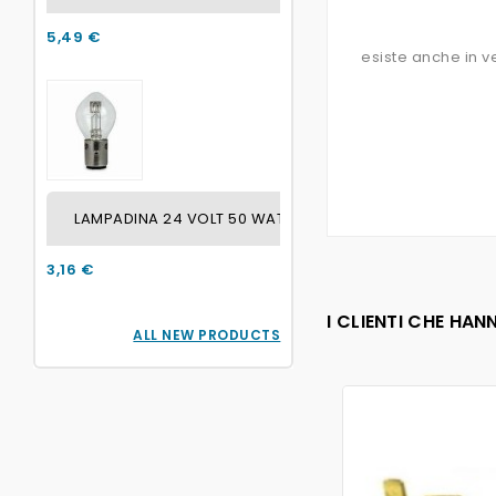
5,49 €
esiste anche in v
LAMPADINA 24 VOLT 50 WATT / 45 WATT ATTACCO BA2
3,16 €
I CLIENTI CHE H
ALL NEW PRODUCTS