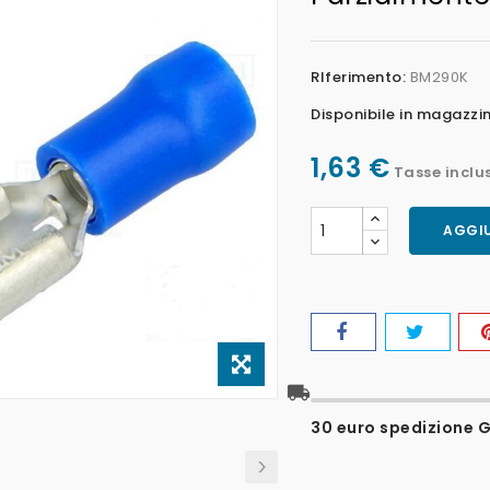
RIferimento:
BM290K
Disponibile in magazzi
1,63 €
Tasse inclu
AGGIU
local_shipping
30 euro spedizione Gr