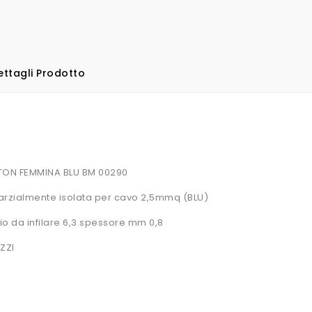
ettagli Prodotto
ON FEMMINA BLU BM 00290
rzialmente isolata per cavo 2,5mmq (BLU)
o da infilare 6,3 spessore mm 0,8
ZZI
RO 20mm