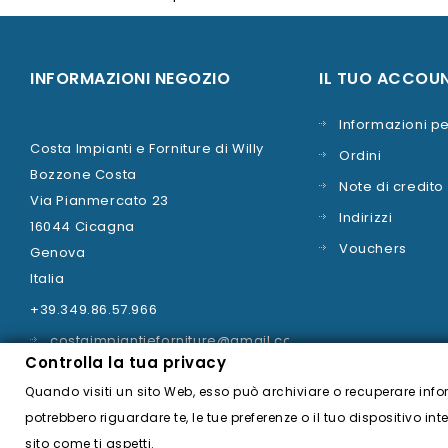
INFORMAZIONI NEGOZIO
IL TUO ACCOU
Informazioni pe
Costa Impianti e Forniture di Willy
Ordini
Bozzone Costa
Note di credito
Via Pianmercato 23
Indirizzi
16044 Cicagna
Vouchers
Genova
Italia
+39.349.86.57.966
costaimpiantieforniture@gmail.com
Controlla la tua privacy
Quando visiti un sito Web, esso può archiviare o recuperare info
potrebbero riguardare te, le tue preferenze o il tuo dispositivo in
sito come ti aspetti.
© 2026 - Costa Impianti e Forniture -
Credits