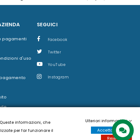
AZIENDA
SEGUICI
 e pagamenti
Facebook
Twitter
ondizioni d'uso
YouTube
Instagram
i pagamento
ito
ede
Ulteriori informazioni
 Queste informazioni, che
Accettare tutti
izzate per far funzionare il
Contattaci
Reject all