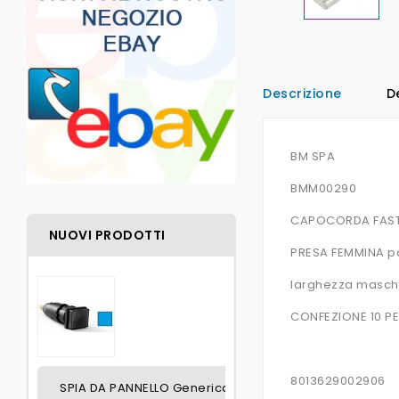
Descrizione
D
BM SPA
BMM00290
CAPOCORDA FAST
NUOVI PRODOTTI
PRESA FEMMINA pa
larghezza maschi
CONFEZIONE 10 PE
8013629002906
SPIA DA PANNELLO Generica BLU SENZA LAMPADINA FO