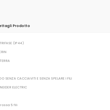
ettagli Prodotto
TRIFASE (IP44)
ERIN
 TERRA
 SENZA CACCIAVITI E SENZA SPELARE I FILI
EIDER ELECTRIC
ossa 5 fili
RO 20mm