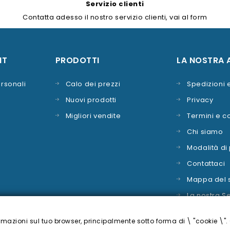
Servizio clienti
Contatta adesso il nostro servizio clienti, vai al form
contatti.
NT
PRODOTTI
LA NOSTRA 
rsonali
Calo dei prezzi
Spedizioni
Nuovi prodotti
Privacy
Migliori vendite
Termini e c
Chi siamo
Modalità d
Contattaci
Mappa del s
La nostra S
rmazioni sul tuo browser, principalmente sotto forma di \ "cookie \".