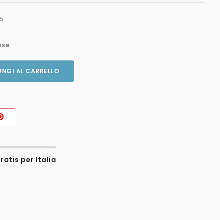
5
use
NGI AL CARRELLO
atis per Italia