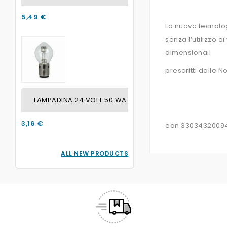
5,49 €
La nuova tecnolog
senza l’utilizzo d
dimensionali
prescritti dalle 
LAMPADINA 24 VOLT 50 WATT / 45 WATT ATTACCO BA2
3,16 €
ean 3303432009
ALL NEW PRODUCTS