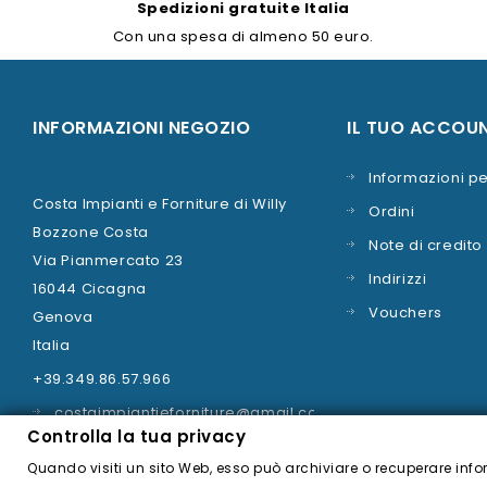
Spedizioni gratuite Italia
Con una spesa di almeno 50 euro.
INFORMAZIONI NEGOZIO
IL TUO ACCOU
Informazioni pe
Costa Impianti e Forniture di Willy
Ordini
Bozzone Costa
Note di credito
Via Pianmercato 23
Indirizzi
16044 Cicagna
Vouchers
Genova
Italia
+39.349.86.57.966
costaimpiantieforniture@gmail.com
Controlla la tua privacy
Quando visiti un sito Web, esso può archiviare o recuperare info