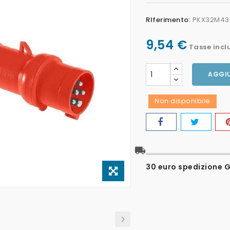
RIferimento:
PKX32M43
9,54 €
Tasse incl
AGGIU
Non disponibile
local_shipping
30 euro spedizione Gr