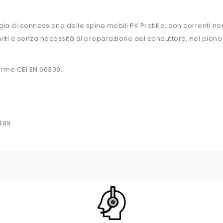
ia di connessione delle spine mobili PK PratiKa, con correnti no
i viti e senza necessità di preparazione del conduttore, nel pieno 
Norme CEI EN 60309.
0D PER CAMION D'EPOCA
489