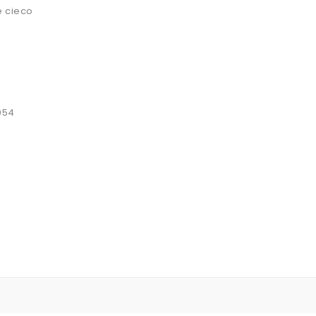
e cieco
054
0D PER CAMION D'EPOCA