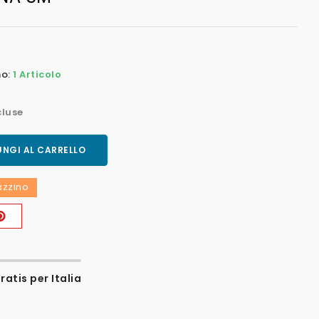
no:
1 Articolo
cluse
NGI AL CARRELLO
gazzino
atis per Italia