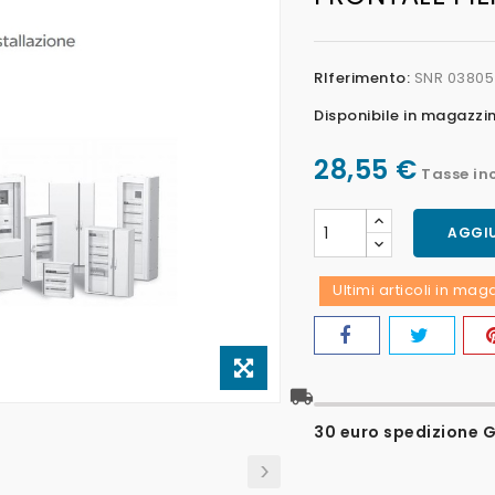
RIferimento:
SNR 03805
Disponibile in magazzi
28,55 €
Tasse in
AGGIU
Ultimi articoli in ma
local_shipping
30 euro spedizione Gr