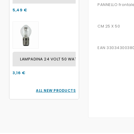
PANNELLO frontal
5,49 €
CM 25 X 50
EAN 3303430038
LAMPADINA 24 VOLT 50 WATT / 45 WATT ATTACCO BA2
3,16 €
ALL NEW PRODUCTS