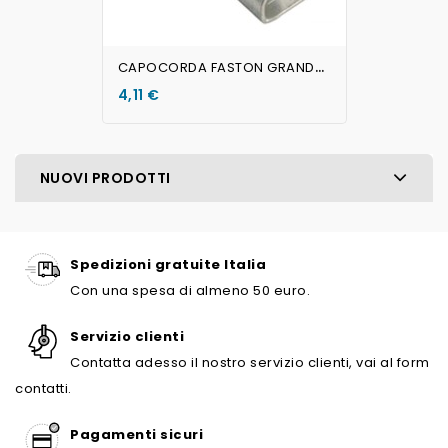
C
APOCORDA FASTON GRANDE 9,8...
4,11 €
NUOVI PRODOTTI
Spedizioni gratuite Italia
Con una spesa di almeno 50 euro.
Servizio clienti
Contatta adesso il nostro servizio clienti, vai al form
contatti.
Pagamenti sicuri