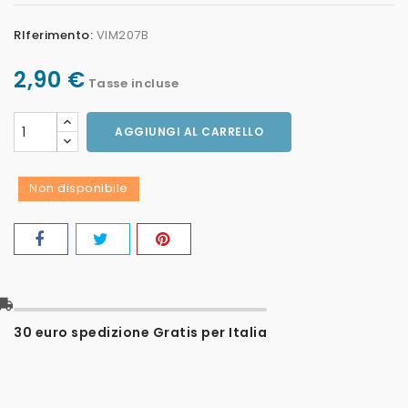
RIferimento:
VIM207B
2,90 €
Tasse incluse
AGGIUNGI AL CARRELLO
Non disponibile
l_shipping
30 euro spedizione Gratis per Italia