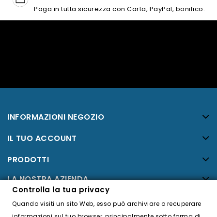
Paga in tutta sicurezza con Carta, PayPal, bonifico.
INFORMAZIONI NEGOZIO
IL TUO ACCOUNT
PRODOTTI
LA NOSTRA AZIENDA
Controlla la tua privacy
Facebook
Quando visiti un sito Web, esso può archiviare o recuperare
Twitter
informazioni sul tuo browser, principalmente sotto forma di