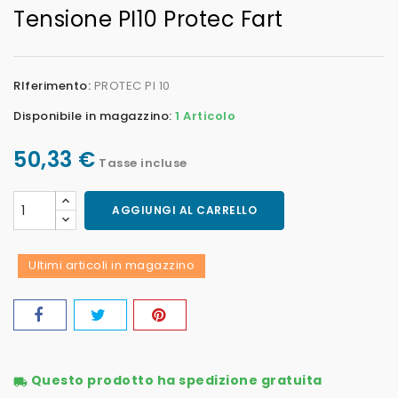
Tensione PI10 Protec Fart
RIferimento:
PROTEC PI 10
Disponibile in magazzino:
1 Articolo
50,33 €
Tasse incluse
AGGIUNGI AL CARRELLO
Ultimi articoli in magazzino
Questo prodotto ha spedizione gratuita
local_shipping