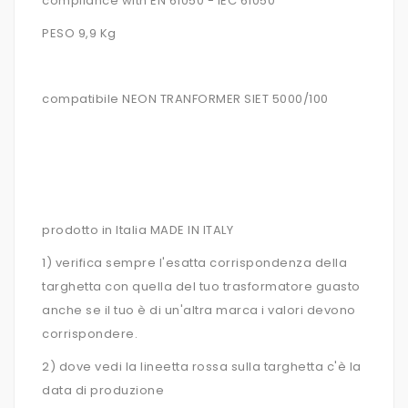
compliance with EN 61050 - IEC 61050
PESO 9,9 Kg
compatibile NEON TRANFORMER SIET 5000/100
prodotto in Italia MADE IN ITALY
1) verifica sempre l'esatta corrispondenza della
targhetta con quella del tuo trasformatore guasto
anche se il tuo è di un'altra marca i valori devono
corrispondere.
2) dove vedi la lineetta rossa sulla targhetta c'è la
data di produzione