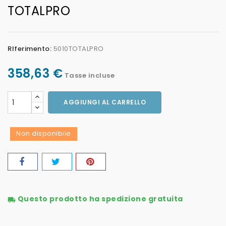
TOTALPRO
RIferimento:
5010TOTALPRO
358,63 €
Tasse incluse
AGGIUNGI AL CARRELLO
Non disponibile
Questo prodotto ha spedizione gratuita
local_shipping