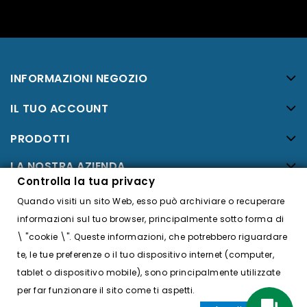
INFORMAZIONI NEGOZIO
IL TUO ACCOUNT
PRODOTTI
LA NOSTRA AZIENDA
Controlla la tua privacy
Facebook
Quando visiti un sito Web, esso può archiviare o recuperare
Twitter
informazioni sul tuo browser, principalmente sotto forma di
\ "cookie \". Queste informazioni, che potrebbero riguardare
YouTube
te, le tue preferenze o il tuo dispositivo internet (computer,
tablet o dispositivo mobile), sono principalmente utilizzate
Instagram
per far funzionare il sito come ti aspetti.